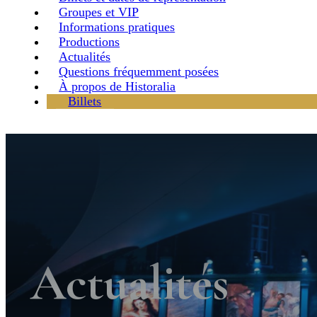
Groupes et VIP
Informations pratiques
Productions
Actualités
Questions fréquemment posées
À propos de Historalia
Billets
Actualités