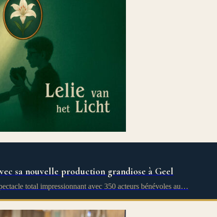
 avec sa nouvelle production grandiose à Geel
spectacle total impressionnant avec 350 acteurs bénévoles au…