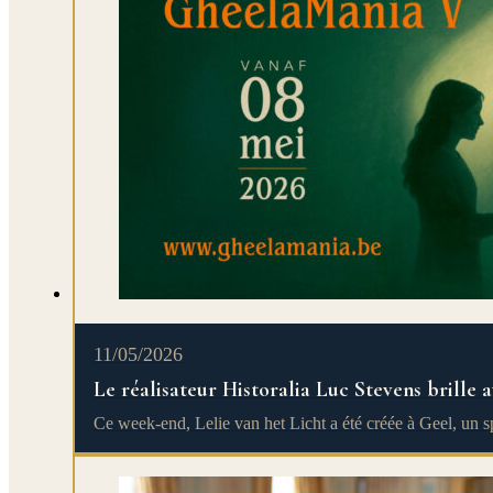
11/05/2026
Le réalisateur Historalia Luc Stevens brille
Ce week-end, Lelie van het Licht a été créée à Geel, un 