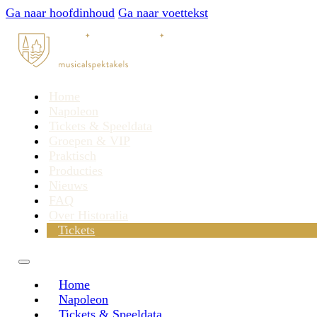
Ga naar hoofdinhoud
Ga naar voettekst
Home
Napoleon
Tickets & Speeldata
Groepen & VIP
Praktisch
Producties
Nieuws
FAQ
Over Historalia
Tickets
Home
Napoleon
Tickets & Speeldata