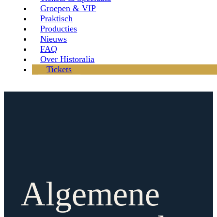
Groepen & VIP
Praktisch
Producties
Nieuws
FAQ
Over Historalia
Tickets
Algemene