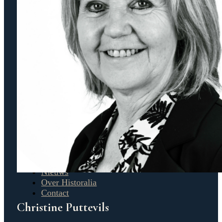
Navigatie
Napoleon
Tickets & Speeldata
Groepen & VIP
Praktisch
Info
Veelgestelde vragen
Nieuws
Over Historalia
Contact
Christine Puttevils