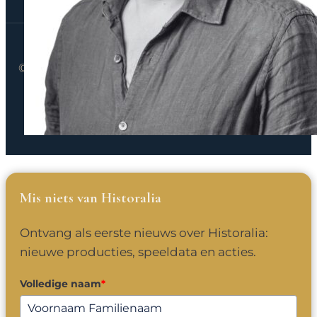
Schrijf je in voor onze nieuwsbrief
© 2026 Historalia vzw. Alle rechten voorbehouden.
Privacybeleid
Algemene voorwaarden
Simon de Merode
Mis niets van Historalia
General manager
Ontvang als eerste nieuws over Historalia:
nieuwe producties, speeldata en acties.
Volledige naam
*