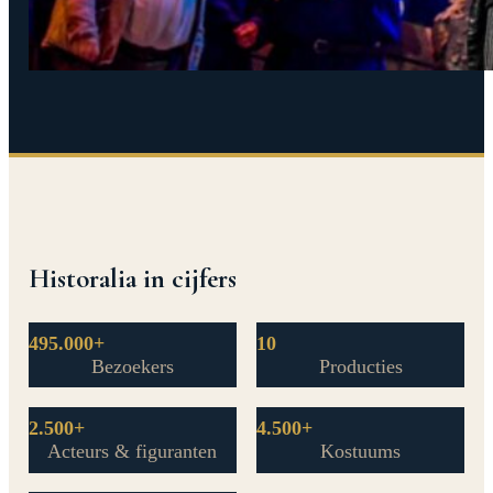
Historalia in cijfers
495.000+
10
Bezoekers
Producties
2.500+
4.500+
Acteurs & figuranten
Kostuums