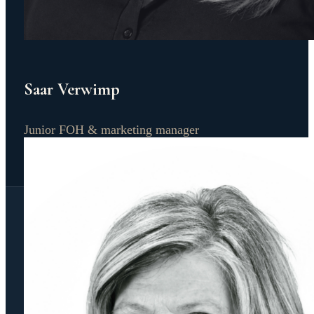
Saar Verwimp
Junior FOH & marketing manager
HISTORALIA
Grootse, muzikale openluchtspektakels die het
verleden tot leven brengen op historische
erfgoedlocaties.