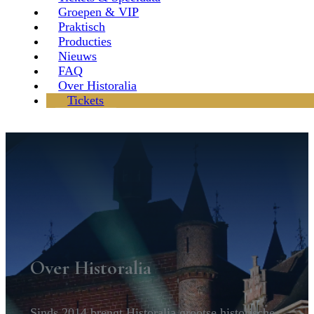
Groepen & VIP
Praktisch
Producties
Nieuws
FAQ
Over Historalia
Tickets
Over Historalia
Sinds 2014 brengt Historalia grootse historische