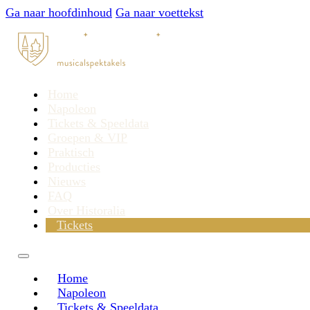
Ga naar hoofdinhoud
Ga naar voettekst
Home
Napoleon
Tickets & Speeldata
Groepen & VIP
Praktisch
Producties
Nieuws
FAQ
Over Historalia
Tickets
Home
Napoleon
Tickets & Speeldata