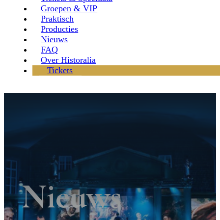
Groepen & VIP
Praktisch
Producties
Nieuws
FAQ
Over Historalia
Tickets
Nieuws