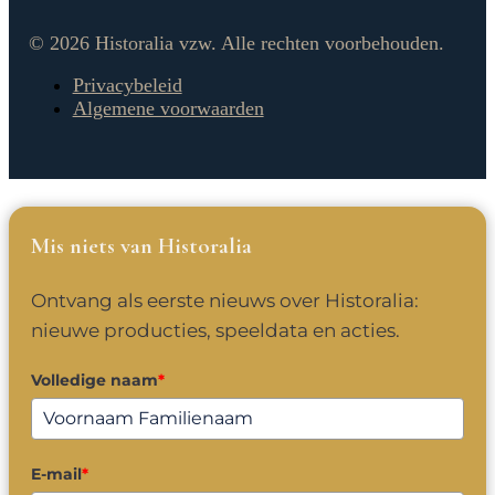
© 2026 Historalia vzw. Alle rechten voorbehouden.
Privacybeleid
Algemene voorwaarden
Mis niets van Historalia
Ontvang als eerste nieuws over Historalia:
nieuwe producties, speeldata en acties.
Volledige naam
*
E-mail
*