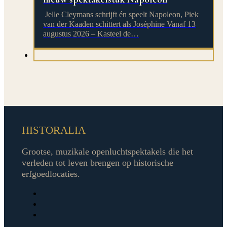
Jelle Cleymans schrijft én speelt Napoleon, Piek
van der Kaaden schittert als Joséphine Vanaf 13
augustus 2026 – Kasteel de…
HISTORALIA
Grootse, muzikale openluchtspektakels die het
verleden tot leven brengen op historische
erfgoedlocaties.