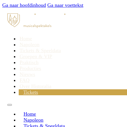
Ga naar hoofdinhoud
Ga naar voettekst
Home
Napoleon
Tickets & Speeldata
Groepen & VIP
Praktisch
Producties
Nieuws
FAQ
Over Historalia
Tickets
Home
Napoleon
Tickets & Speeldata